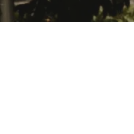
Meditação
e
Massagem