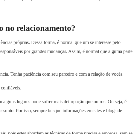
o no relacionamento?
ências próprias. Dessa forma, é normal que um se interesse pelo
responsáveis por grandes mudanças. Assim, é normal que alguma parte
ência. Tenha paciência com seu parceiro e com a relação de vocês.
 confiáveis.
em alguns lugares pode sofrer mais deturpação que outros. Ou seja, é
 assunto. Por isso, sempre busque informações em sites e blogs de
sais, pois estes abordam as técnicas de forma precisa e amorosa, sem se