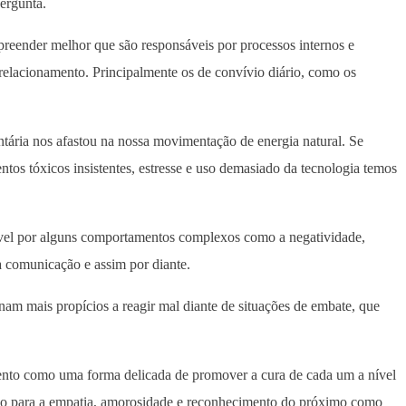
pergunta.
eender melhor que são responsáveis por processos internos e
 relacionamento. Principalmente os de convívio diário, como os
tária nos afastou na nossa movimentação de energia natural. Se
os tóxicos insistentes, estresse e uso demasiado da tecnologia temos
ável por alguns comportamentos complexos como a negatividade,
 na comunicação e assim por diante.
nam mais propícios a reagir mal diante de situações de embate, que
ento como uma forma delicada de promover a cura de cada um a nível
ção para a empatia, amorosidade e reconhecimento do próximo como