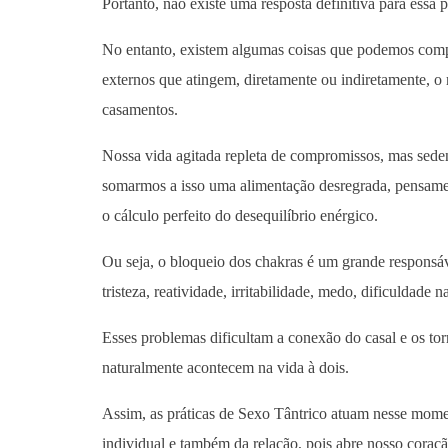
Portanto, não existe uma resposta definitiva para essa 
No entanto, existem algumas coisas que podemos compr
externos que atingem, diretamente ou indiretamente, o
casamentos.
Nossa vida agitada repleta de compromissos, mas seden
somarmos a isso uma alimentação desregrada, pensament
o cálculo perfeito do desequilíbrio enérgico.
Ou seja, o bloqueio dos chakras é um grande respons
tristeza, reatividade, irritabilidade, medo, dificuldade
Esses problemas dificultam a conexão do casal e os tor
naturalmente acontecem na vida à dois.
Assim, as práticas de Sexo Tântrico atuam nesse mom
individual e também da relação, pois abre nosso cora