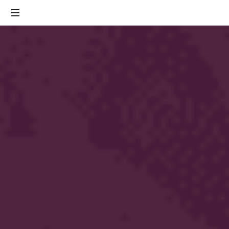
|
Sexualidade,
Tantra,
Yoga,
Meditação
e
Massagem