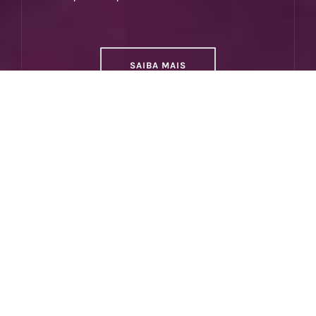
SAIBA MAIS
Relacionamentos
Desenvolver a intimidade, criar novas formas
de conexão e viver um relacionamento mais
verdadeiro, em sintonia, cheio de vida e mais
saudável.