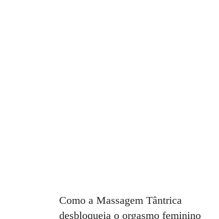
Meditação
e
Massagem
Como a Massagem Tântrica
desbloqueia o orgasmo feminino