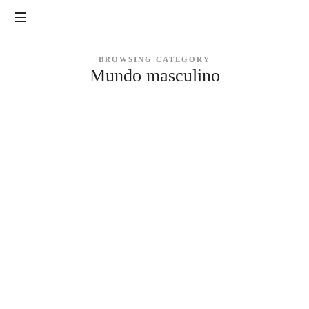
Tantra
|
Yoga
BROWSING CATEGORY
Sexualidade,
Mundo masculino
Tantra,
LAB
Yoga,
Meditação
e
Massagem