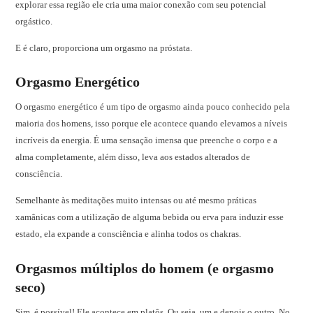
explorar essa região ele cria uma maior conexão com seu potencial
orgástico.
E é claro, proporciona um orgasmo na próstata.
Orgasmo Energético
O orgasmo energético é um tipo de orgasmo ainda pouco conhecido pela
maioria dos homens, isso porque ele acontece quando elevamos a níveis
incríveis da energia. É uma sensação imensa que preenche o corpo e a
alma completamente, além disso, leva aos estados alterados de
consciência.
Semelhante às meditações muito intensas ou até mesmo práticas
xamânicas com a utilização de alguma bebida ou erva para induzir esse
estado, ela expande a consciência e alinha todos os chakras.
Orgasmos múltiplos do homem (e orgasmo
seco)
Sim, é possível! Ele acontece em platôs. Ou seja, um e depois o outro. No