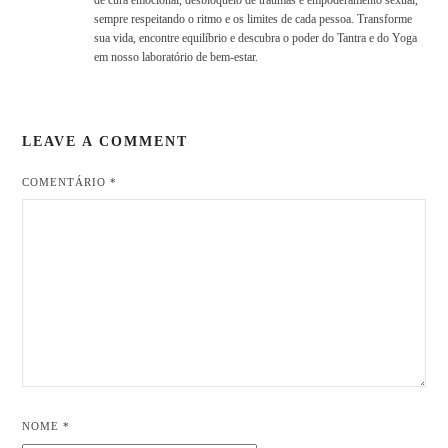
de cura emocional, desbloqueio de traumas e empoderamento sexual,
sempre respeitando o ritmo e os limites de cada pessoa. Transforme
sua vida, encontre equilíbrio e descubra o poder do Tantra e do Yoga
em nosso laboratório de bem-estar.
LEAVE A COMMENT
COMENTÁRIO
*
NOME
*