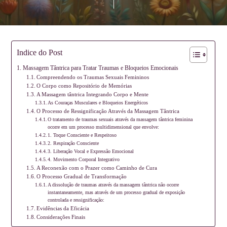
Indice do Post
Massagem Tântrica para Tratar Traumas e Bloqueios Emocionais
Compreendendo os Traumas Sexuais Femininos
O Corpo como Repositório de Memórias
A Massagem tântrica Integrando Corpo e Mente
As Couraças Musculares e Bloqueios Energéticos
O Processo de Ressignificação Através da Massagem Tântrica
O tratamento de traumas sexuais através da massagem tântrica feminina
ocorre em um processo multidimensional que envolve:
1. Toque Consciente e Respeitoso
2. Respiração Consciente
3. Liberação Vocal e Expressão Emocional
4. Movimento Corporal Integrativo
A Reconexão com o Prazer como Caminho de Cura
O Processo Gradual de Transformação
A dissolução de traumas através da massagem tântrica não ocorre
instantaneamente, mas através de um processo gradual de exposição
controlada e ressignificação:
Evidências da Eficácia
Considerações Finais