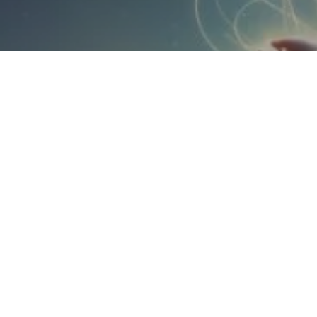
Meditação
e
Massagem