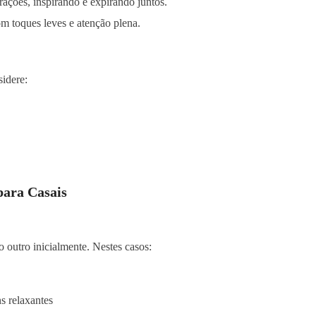
ações, inspirando e expirando juntos.
m toques leves e atenção plena.
idere:
para Casais
 outro inicialmente. Nestes casos:
 relaxantes