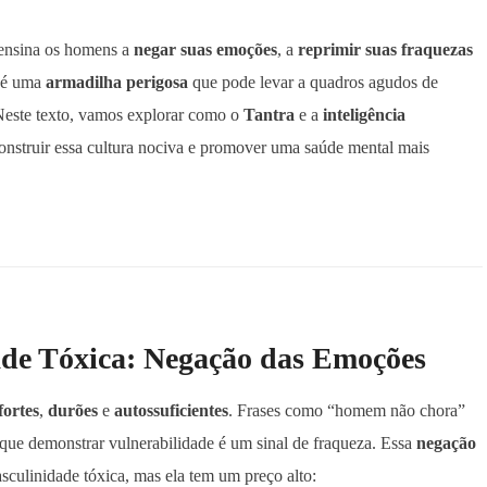
 ensina os homens a
negar suas emoções
, a
reprimir suas fraquezas
, é uma
armadilha perigosa
que pode levar a quadros agudos de
Neste texto, vamos explorar como o
Tantra
e a
inteligência
nstruir essa cultura nociva e promover uma saúde mental mais
de Tóxica: Negação das Emoções
fortes
,
durões
e
autossuficientes
. Frases como “homem não chora”
que demonstrar vulnerabilidade é um sinal de fraqueza. Essa
negação
asculinidade tóxica, mas ela tem um preço alto: