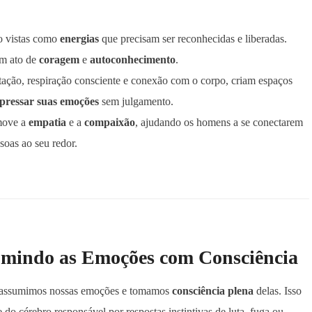
o vistas como
energias
que precisam ser reconhecidas e liberadas.
um ato de
coragem
e
autoconhecimento
.
itação, respiração consciente e conexão com o corpo, criam espaços
pressar suas emoções
sem julgamento.
move a
empatia
e a
compaixão
, ajudando os homens a se conectarem
oas ao seu redor.
sumindo as Emoções com Consciência
 assumimos nossas emoções e tomamos
consciência plena
delas. Isso
do cérebro responsável por respostas instintivas de luta, fuga ou