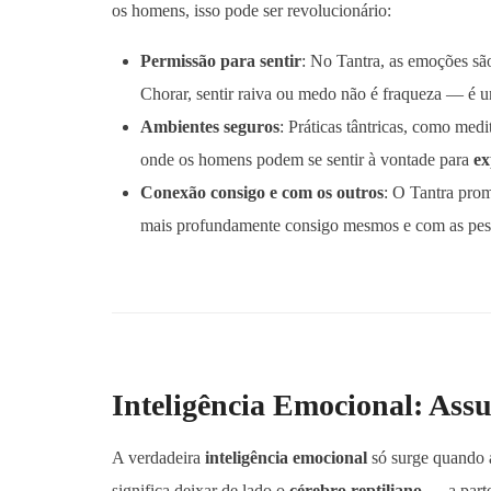
os homens, isso pode ser revolucionário:
Permissão para sentir
: No Tantra, as emoções sã
Chorar, sentir raiva ou medo não é fraqueza — é 
Ambientes seguros
: Práticas tântricas, como med
onde os homens podem se sentir à vontade para
ex
Conexão consigo e com os outros
: O Tantra pro
mais profundamente consigo mesmos e com as pess
Inteligência Emocional: As
A verdadeira
inteligência emocional
só surge quando
significa deixar de lado o
cérebro reptiliano
— a parte 