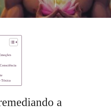
 Emoções
 Consciência
te
e Tóxica
a remediando a