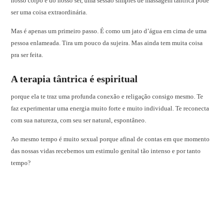
nosso corpo e do nosso ser, uma sessão simples de massagem tântrica pode
ser uma coisa extraordinária.
Mas é apenas um primeiro passo. É como um jato d’água em cima de uma
pessoa enlameada. Tira um pouco da sujeira. Mas ainda tem muita coisa
pra ser feita.
A terapia tântrica é espiritual
porque ela te traz uma profunda conexão e religação consigo mesmo. Te
faz experimentar uma energia muito forte e muito individual. Te reconecta
com sua natureza, com seu ser natural, espontâneo.
Ao mesmo tempo é muito sexual porque afinal de contas em que momento
das nossas vidas recebemos um estimulo genital tão intenso e por tanto
tempo?