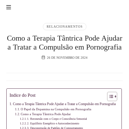
Tantra
|
Yoga
Sexualidade,
RELACIONAMENTOS
Tantra,
LAB
Como a Terapia Tântrica Pode Ajudar
Yoga,
Meditação
a Tratar a Compulsão em Pornografia
e
Massagem
26 DE NOVEMBRO DE 2024
Indice do Post
Como a Terapia Tântrica Pode Ajudar a Tratar a Compulsão em Pornografia
O Papel da Dopamina na Compulsão em Pornografia
Como a Terapia Tântrica Pode Ajudar
1. Reconexão com o Corpo e Consciência Sensorial
2. Equilíbrio Energético e Autoconhecimento
3. Desconstrução de Padrões de Comportamento