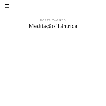
Tantra
|
Yoga
POSTS TAGGED
Sexualidade,
Meditação Tântrica
Tantra,
LAB
Yoga,
Meditação
e
Massagem