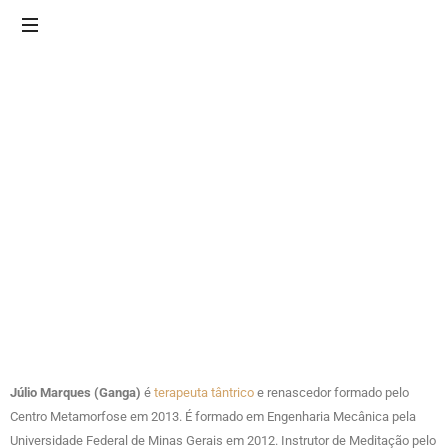
|
Sexualidade,
Tantra,
Yoga,
Meditação
e
Massagem
Júlio Marques (Ganga)
é
terapeuta tântrico
e renascedor formado pelo
Centro Metamorfose em 2013. É formado em Engenharia Mecânica pela
Universidade Federal de Minas Gerais em 2012. Instrutor de Meditação pelo